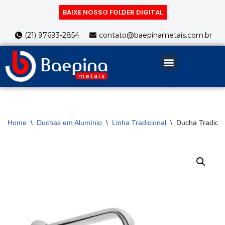
BAIXE NOSSO FOLDER DIGITAL
Pular
(21) 97693-2854
contato@baepinametais.com.br
para
o
conteúdo
Home
\
Duchas em Alumínio
\
Linha Tradicional
\
Ducha Tradicio